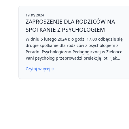
W DNIU 06.06.2024 R.(CZWARTEK) O GODZ. 17.00
19 sty 2024
ZAPROSZENIE DLA RODZICÓW NA
PRELEKCJA PSYCHOLOGA DOTYCZĄCA SPOSOBÓW
SPOTKANIE Z PSYCHOLOGIEM
ROZWIJANIA GOTOWOŚCI DZIECKA DO
PRZEKROCZENIA PROGU PRZEDSZKOLA.
W dniu 5 lutego 2024 r. o godz. 17.00 odbędzie się
ZAPOZNANIE Z PROGRAMEM ADAPTACYJNYM DLA
drugie spotkanie dla rodziców z psychologiem z
DZIECI ROZPOCZYNAJĄCYCH EDUKACJĘ
Poradni Psychologiczno-Pedagogicznej w Zielonce.
PRZEDSZKOLNĄ „BĘDĘ PRZEDSZKOLAKIEM”,
Pani psycholog przeprowadzi prelekcję pt. "Jak
REALIZOWANYM W NASZYM PRZEDSZKOLU.
rozwijać koncentrację u dzieci". Rodzice
ZAPOZNANIE Z ORGANIZACJĄ PRACY W MIEJSKIM
Czytaj więcej
→
zainteresowani szkoleniem, proszeni są o
PRZEDSZKOLU NR 3 W ZIELONCE.
wpisywanie się na listy wywieszone w szatniach
grupowych. Serdecznie zapraszamy do udziału w
spotkaniu.