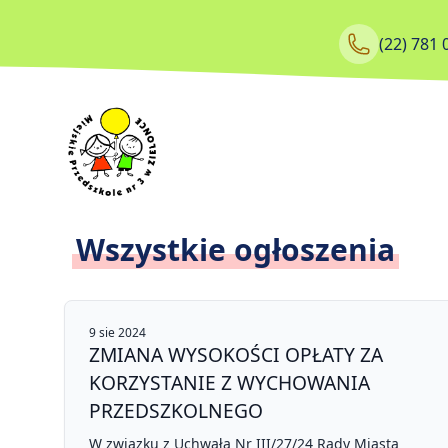
Skip to content
(22) 781 
Strona główna
Wszystkie ogłoszenia
9 sie 2024
ZMIANA WYSOKOŚCI OPŁATY ZA
KORZYSTANIE Z WYCHOWANIA
PRZEDSZKOLNEGO
W związku z Uchwałą Nr III/27/24 Rady Miasta