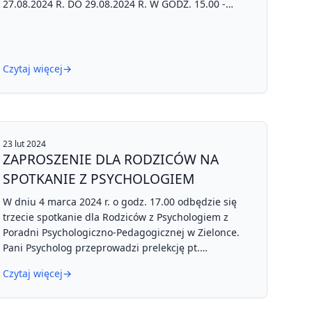
27.08.2024 R. DO 29.08.2024 R. W GODZ. 15.00 -
16.00
PROSIMY O OBECNOŚĆ Z DZIECKIEM JEDNEGO
RODZICA ORAZ O ZABRANIE DLA DZIECI OBUWIA NA
Czytaj więcej
→
ZMIANĘ
23 lut 2024
ZAPROSZENIE DLA RODZICÓW NA
SPOTKANIE Z PSYCHOLOGIEM
W dniu 4 marca 2024 r. o godz. 17.00 odbędzie się
trzecie spotkanie dla Rodziców z Psychologiem z
Poradni Psychologiczno-Pedagogicznej w Zielonce.
Pani Psycholog przeprowadzi prelekcję pt.
"Profilaktyka uzależnień multimedialnych". Rodzice
Czytaj więcej
→
zainteresowani spotkaniem, proszeni są o
wpisywanie się na listy wywieszone w szatniach.