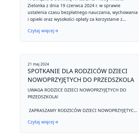
Zielonka z dnia 19 czerwca 2024 r. w sprawie
ustalenia czasu bezpłatnego nauczania, wychowania
i opieki oraz wysokości opłaty za korzystanie z
wychowania przedszkolnego, informujemy, że z
Czytaj więcej
→
dniem 1 września 2024 r. wzrasta opłata za każdą
rozpoczętą godzinę faktycznego korzystania z
wychowania przedszkolnego w czasie
przekraczającym czas bezpłatnego nauczania,
wychowania i opieki. Opłata wynosi 1,44 zł,
21 maj 2024
dotychczas koszt wynosił 1.00 zł.
SPOTKANIE DLA RODZICÓW DZIECI
NOWOPRZYJĘTYCH DO PRZEDSZKOLA
Uchwała Nr III/27/24 Rady Miasta Zielonka z dnia
19.06.2024 r. - Pobierz
UWAGA RODZICE DZIECI NOWOPRZYJĘTYCH DO
PRZEDSZKOLA!
ZAPRASZAMY RODZICÓW DZIECI NOWOPRZYJĘTYCH
DO MIEJSKIEGO PRZEDSZKOLA NR 3 W ZIELONCE
Czytaj więcej
→
NA ROK SZK. 2024/2025 NA SPOTKANIE Z
DYREKTOREM, PSYCHOLOGIEM I WYCHOWAWCAMI