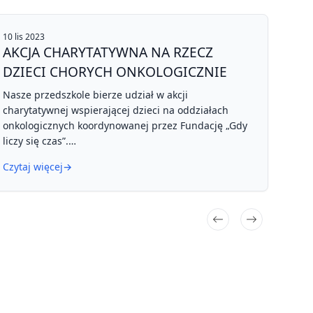
10 lis 2023
AKCJA CHARYTATYWNA NA RZECZ
DZIECI CHORYCH ONKOLOGICZNIE
Nasze przedszkole bierze udział w akcji
charytatywnej wspierającej dzieci na oddziałach
onkologicznych koordynowanej przez Fundację „Gdy
liczy się czas”.
Czytaj więcej
→
Do dnia 1 grudnia 2023 r. prowadzimy w grupach
zbiórkę pluszaków i rzeczy najbardziej potrzebnych
na oddziałach onkologicznych.
Zapraszamy Wszystkie Przedszkolaki wraz z
Rodzicami do wsparcia akcji. Dary przekazujemy do
wychowawców w grupach.
Pluszaki (1)