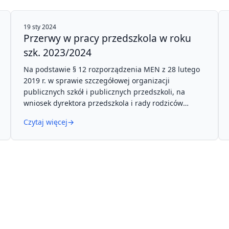
Dyrektor, Pracownicy, Dzieci i Rodzice
z Miejskiego Przedszkola Nr 3 w Zielonce
19 sty 2024
Przerwy w pracy przedszkola w roku
szk. 2023/2024
Na podstawie § 12 rozporządzenia MEN z 28 lutego
2019 r. w sprawie szczegółowej organizacji
publicznych szkół i publicznych przedszkoli, na
wniosek dyrektora przedszkola i rady rodziców
organ prowadzący ustalił przerwę w funkcjonowaniu
Czytaj więcej
→
Miejskiego Przedszkola Nr 3 w Zielonce w dniach: 2
maja i 31 maja 2024 r. oraz 22 lipca – 30 sierpnia
2024 r. Przedszkole w tych dniach będzie
nieczynne.
Zarządzenie nr 179/23 Burmistrza Miasta Zielonka z
dnia 30 listopada 2023 r. - Zarządzenie Burmistrza