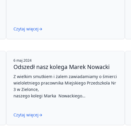
Czytaj więcej
→
6 maj 2024
Odszedł nasz kolega Marek Nowacki
Z wielkim smutkiem i żalem zawiadamiamy o śmierci
wieloletniego pracownika Miejskiego Przedszkola Nr
3 w Zielonce,
naszego kolegi Marka Nowackiego
Przez wiele lat z dużym oddaniem poświęcał się
pracy oraz sprawom naszego przedszkola.
Czytaj więcej
→
Z rodziną oraz bliskimi zmarłego łączymy się w bólu
i składamy wyrazy głębokiego współczucia.