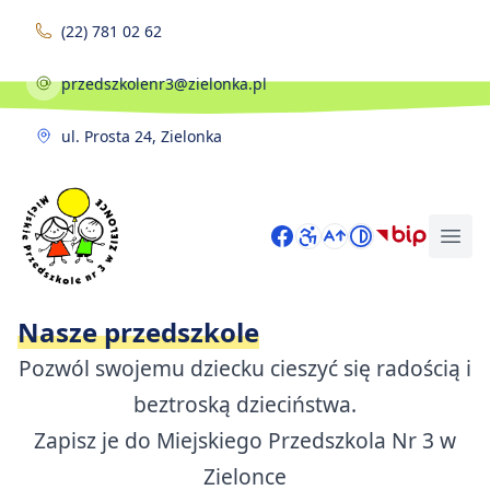
Skip to content
(22) 781 02 62
przedszkolenr3@zielonka.pl
ul. Prosta 24, Zielonka
Strona główna
Facebook
BIP
Nasze przedszkole
Pozwól swojemu dziecku cieszyć się radością i
beztroską dzieciństwa.
Zapisz je do Miejskiego Przedszkola Nr 3 w
Zielonce