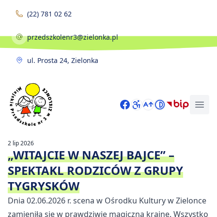
Skip to content
(22) 781 02 62
przedszkolenr3@zielonka.pl
ul. Prosta 24, Zielonka
Strona główna
Facebook
BIP
2 lip 2026
„WITAJCIE W NASZEJ BAJCE” –
SPEKTAKL RODZICÓW Z GRUPY
TYGRYSKÓW
Dnia 02.06.2026 r. scena w Ośrodku Kultury w Zielonce
zamieniła się w prawdziwie magiczną krainę. Wszystko